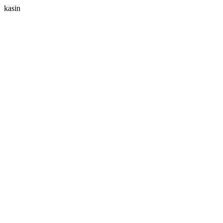
kasin